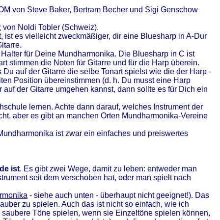
M von Steve Baker, Bertram Becher und Sigi Genschow
z
von Noldi Tobler (Schweiz).
st, ist es vielleicht zweckmäßiger, dir eine Bluesharp in A-Dur
itarre.
 Halter für Deine Mundharmonika. Die Bluesharp in C ist
rt stimmen die Noten für Gitarre und für die Harp überein.
ss Du auf der Gitarre die selbe Tonart spielst wie die der Harp -
eiten Position übereinstimmen (d. h. Du musst eine Harp
auf der Gitarre umgehen kannst, dann sollte es für Dich ein
hschule lernen. Achte dann darauf, welches Instrument der
richt, aber es gibt an manchen Orten Mundharmonika-Vereine
e Mundharmonika ist zwar ein einfaches und preiswertes
e ist
. Es gibt zwei Wege, damit zu leben: entweder man
trument seit dem verschoben hat, oder man spielt nach
rmonika
- siehe auch unten - überhaupt nicht geeignet!). Das
uber zu spielen. Auch das ist nicht so einfach, wie ich
 saubere Töne spielen, wenn sie Einzeltöne spielen können,