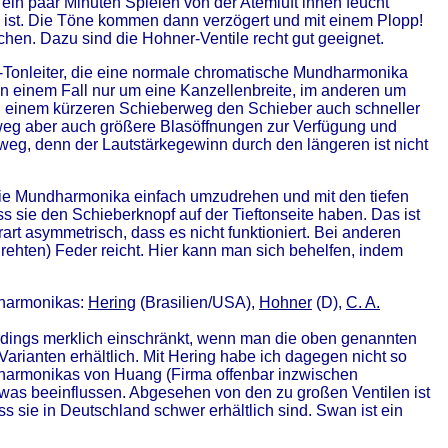
in paar Minuten Spielen von der Atemluft innen feucht
te ist. Die Töne kommen dann verzögert und mit einem Plopp!
chen. Dazu sind die Hohner-Ventile recht gut geeignet.
-Tonleiter, die eine normale chromatische Mundharmonika
r in einem Fall nur um eine Kanzellenbreite, im anderen um
i einem kürzeren Schieberweg den Schieber auch schneller
rweg aber auch größere Blasöffnungen zur Verfügung und
rweg, denn der Lautstärkegewinn durch den längeren ist nicht
), die Mundharmonika einfach umzudrehen und mit den tiefen
sie den Schieberknopf auf der Tieftonseite haben. Das ist
art asymmetrisch, dass es nicht funktioniert. Bei anderen
rehten) Feder reicht. Hier kann man sich behelfen, indem
dharmonikas:
Hering
(Brasilien/USA),
Hohner
(D),
C. A.
erdings merklich einschränkt, wenn man die oben genannten
arianten erhältlich. Mit Hering habe ich dagegen nicht so
dharmonikas von Huang (Firma offenbar inzwischen
twas beeinflussen. Abgesehen von den zu großen Ventilen ist
s sie in Deutschland schwer erhältlich sind. Swan ist ein