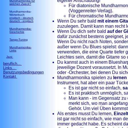
eigener Anschauung!
Mundharmonika für
welchen Zweck?
Für diatonische Mundharmoni
(Voggenreiter-Verlag).
Mundharmonika-
Wörterbuch
Für chromatische Mundharmo
englisch - deutsch
Wenn Du sehr bald
mit einem Git
deutsch - englisch
zuzulegen. Damit kann man recht lei
Mundharmonika-
Wenn Du dich sehr bald
auf der Gi
Geschichte
dafür zunächst bestens geeignet, j
Tango-Tuning
Wenn Du nicht nach Noten, sonde
außer wenn Du Blues spielst: dann 
Mundharmonika-
Links
verwenden, die eine Quarte tiefer 
Leichtes sein, damit die Gitarre s
Jazz
Du kannst auch in einem Blueshar
beruflich...
jeweilige Dozent voraussetzt. In 
Links...
Benutzungsbedingungen
oder -Orchester, bei denen Du sic
Kontakt
Mundharmonika spielen zu
lernen 
Instrument, hat aber ein paar Tück
Es ist gar nicht so einfach,
sa
Es ist praktisch unmöglich, 
Man kann - im Gegensatz zu 
merkt sich, wo man angefange
Gehör. Um viel Üben kommst 
Als erstes musst Du lernen,
Einzel
ist gar nicht so einfach, wie man d
immer gedacht habe. Es scheint da