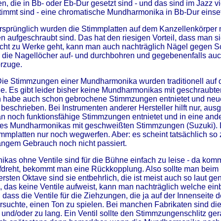
en, die in Bb- oder Eb-Dur gesetzt sind - und das sind im Jazz v
immt sind - eine chromatische Mundharmonika in Bb-Dur einse
sprünglich wurden die Stimmplatten auf dem Kanzellenkörper mit
n aufgeschraubt sind. Das hat den riesigen Vorteil, dass man s
t zu Werke geht, kann man auch nachträglich Nägel gegen Schr
die Nagellöcher auf- und durchbohren und gegebenenfalls auch
rzuge.
ie Stimmzungen einer Mundharmonika wurden traditionell auf 
le. Es gibt leider bisher keine Mundharmonikas mit geschraubt
ch habe auch schon gebrochene Stimmzungen entnietet und neue
beschrieben. Bei Instrumenten anderer Hersteller hilft nur, au
 noch funktionsfähige Stimmzungen entnietet und in eine ander
 es Mundharmonikas mit geschweißten Stimmzungen (Suzuki). D
mmplatten nur noch wegwerfen. Aber: es scheint tatsächlich so
langem Gebrauch noch nicht passiert.
as ohne Ventile sind für die Bühne einfach zu leise - da kom
ufdreht, bekommt man eine Rückkopplung. Also sollte man beim
bersten Oktave sind sie entbehrlich, die ist meist auch so laut 
l, das keine Ventile aufweist, kann man nachträglich welche ein
, dass die Ventile für die Ziehzungen, die ja auf der Innenseite
rsuchte, einen Ton zu spielen. Bei manchen Fabrikaten sind d
it und/oder zu lang. Ein Ventil sollte den Stimmzungenschlitz 