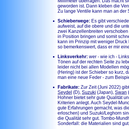
Millimeter überragen. Das macht s
geworden ist. Dann kleben die Vent
Zu lange Ventile kann man an der S
Schieberwege:
Es gibt verschied
aufweist, auf die obere und die un
zwei Kanzellenbreiten verschoben
in Position bringen und somit sch
kann im Prinzip mit weniger Druck 
so bemerkenswert, dass er mir eine
Linksverkehr:
wer - wie ich - Link
Tönen auf der rechten Seite zu le
leider nicht bei allen Modellen mög
(Hering) ist der Schieber so kurz,
man eine neue Feder - zum Beispiel
Fabrikate:
Zur Zeit (Juni 2022) gi
Seydel
(D),
Suzuki
(Japan),
Swan
Hohner bietet sehr gute Qualität 
Kriterien anlegt. Auch Seydel-Mund
gute Erfahrungen gemacht, was die
erloschen) und Suzuki/Leghorn sin
die Qualität sehr gut. Tombo-Mundh
Sonderfall: die Materialien sind gu