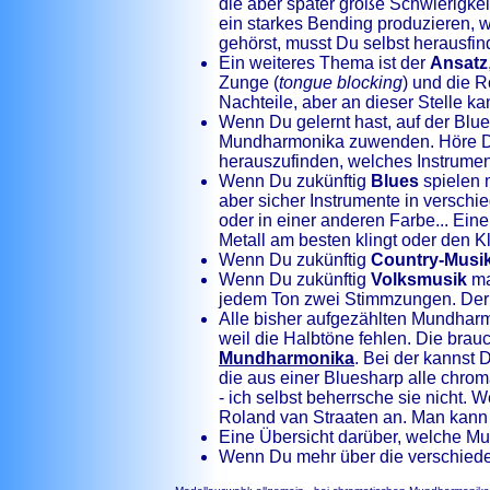
die aber später große Schwierigke
ein starkes Bending produzieren, 
gehörst, musst Du selbst herausfi
Ein weiteres Thema ist der
Ansatz
Zunge (
tongue blocking
) und die R
Nachteile, aber an dieser Stelle ka
Wenn Du gelernt hast, auf der Blu
Mundharmonika zuwenden. Höre D
herauszufinden, welches Instrument
Wenn Du zukünftig
Blues
spielen 
aber sicher Instrumente in versch
oder in einer anderen Farbe... Eine
Metall am besten klingt oder den K
Wenn Du zukünftig
Country-Musi
Wenn Du zukünftig
Volksmusik
ma
jedem Ton zwei Stimmzungen. Der K
Alle bisher aufgezählten Mundharmo
weil die Halbtöne fehlen. Die brau
Mundharmonika
. Bei der kannst 
die aus einer Bluesharp alle chro
- ich selbst beherrsche sie nicht.
Roland van Straaten an. Man kann
Eine Übersicht darüber, welche Mu
Wenn Du mehr über die verschiede