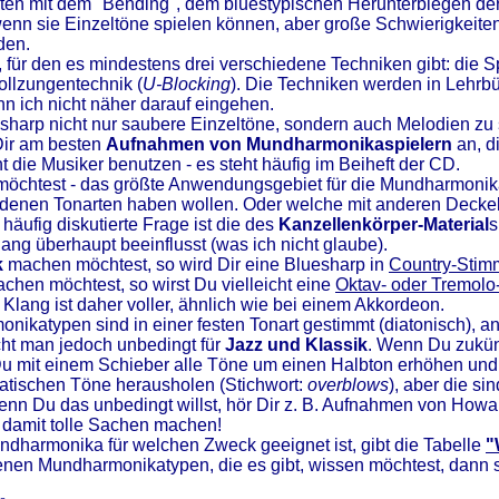
iten mit dem "Bending", dem bluestypischen Herunterbiegen der 
wenn sie Einzeltöne spielen können, aber große Schwierigkeit
nden.
, für den es mindestens drei verschiedene Techniken gibt: die 
ollzungentechnik (
U-Blocking
). Die Techniken werden in Lehrbü
nn ich nicht näher darauf eingehen.
esharp nicht nur saubere Einzeltöne, sondern auch Melodien zu
ir am besten
Aufnahmen von Mundharmonikaspielern
an, d
 die Musiker benutzen - es steht häufig im Beiheft der CD.
möchtest - das größte Anwendungsgebiet für die Mundharmonika
iedenen Tonarten haben wollen. Oder welche mit anderen Decke
 häufig diskutierte Frage ist die des
Kanzellenkörper-Material
s
lang überhaupt beeinflusst (was ich nicht glaube).
k
machen möchtest, so wird Dir eine Bluesharp in
Country-Sti
chen möchtest, so wirst Du vielleicht eine
Oktav- oder Tremol
lang ist daher voller, ähnlich wie bei einem Akkordeon.
nikatypen sind in einer festen Tonart gestimmt (diatonisch), 
cht man jedoch unbedingt für
Jazz und Klassik
. Wenn Du zukünf
Du mit einem Schieber alle Töne um einen Halbton erhöhen und d
matischen Töne herausholen (Stichwort:
overblows
), aber die si
 Wenn Du das unbedingt willst, hör Dir z. B. Aufnahmen von How
 damit tolle Sachen machen!
ndharmonika für welchen Zweck geeignet ist, gibt die Tabelle
"
nen Mundharmonikatypen, die es gibt, wissen möchtest, dann 