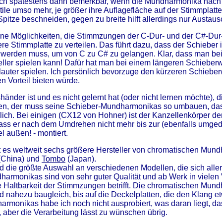
ich spätestens dann bemerkbar, wenn die Mundharmonika nach e
ile umso mehr, je größer ihre Auflagefläche auf der Stimmplat
pitze beschneiden, gegen zu breite hilft allerdings nur Austaus
ene Möglichkeiten, die Stimmzungen der C-Dur- und der C#-Dur
tere Stimmplatte zu verteilen. Das führt dazu, dass der Schiebe
 werden muss, um von C zu C# zu gelangen. Klar, dass man be
neller spielen kann! Dafür hat man bei einem längeren Schiebe
lauter spielen. Ich persönlich bevorzuge den kürzeren Schiebe
n Vorteil bieten würde.
shänder ist und es nicht gelernt hat (oder nicht lernen möchte
ben, der muss seine Schieber-Mundharmonikas so umbauen, dass 
lich. Bei einigen (CX12 von Hohner) ist der Kanzellenkörper der
 dass er nach dem Umdrehen nicht mehr bis zur (ebenfalls umged
 außen! - montiert.
bt es weltweit sechs größere Hersteller von chromatischen Mun
(China) und
Tombo
(Japan).
und die größte Auswahl an verschiedenen Modellen, die sich all
harmonikas sind von sehr guter Qualität und ab Werk in vielen V
 Haltbarkeit der Stimmzungen betrifft. Die chromatischen Mun
d nahezu baugleich, bis auf die Deckelplatten, die den Klang e
armonikas habe ich noch nicht ausprobiert, was daran liegt, das
t, aber die Verarbeitung lässt zu wünschen übrig.