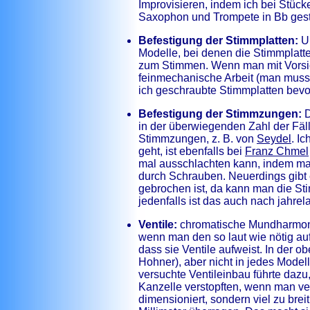
Improvisieren, indem ich bei Stück
Saxophon und Trompete in Bb gest
Befestigung der Stimmplatten:
Ur
Modelle, bei denen die Stimmplatte
zum Stimmen. Wenn man mit Vorsich
feinmechanische Arbeit (man muss 
ich geschraubte Stimmplatten bevo
Befestigung der Stimmzungen:
D
in der überwiegenden Zahl der Fäl
Stimmzungen, z. B. von
Seydel
. I
geht, ist ebenfalls bei
Franz Chmel
mal ausschlachten kann, indem man
durch Schrauben. Neuerdings gibt
gebrochen ist, da kann man die Sti
jedenfalls ist das auch nach jahre
Ventile:
chromatische Mundharmonik
wenn man den so laut wie nötig a
dass sie Ventile aufweist. In der o
Hohner), aber nicht in jedes Model
versuchte Ventileinbau führte dazu
Kanzelle verstopften, wenn man ve
dimensioniert, sondern viel zu bre