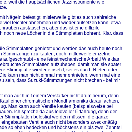
iele, weil die hauptsächlichen Jazzinstrumente wie
tze.
 Nägeln befestigt, mittlerweile gibt es auch zahlreiche
ie viel leichter abnehmen und wieder aufsetzen kann, etwa
auben austauschen, aber das ist eine diffizile
 noch neue Löcher in die Stimmplatten bohren). Klar, dass
die Stimmplatten genietet und werden das auch heute noch
en Stimmzungen zu kaufen, doch mittlerweile einzelne
 aufgeschraubt - eine feinstmechanische Arbeit! Wie das
sgebrauchte Stimmplatten aufzuheben, damit man sie später
e Stimmplatte wieder einsetzt, sei es durch Nieten oder
ie kann man nicht einmal mehr entnieten, wenn mal eine
 zu sein, dass Suzuki-Stimmzungen nicht brechen - bei mir
mt man auch mit einem Verstärker nicht drum herum, denn
 Kauf einer chromatischen Mundharmonika darauf achten,
genug. Man kann auch Ventile kaufen (beispielsweise bei
bauen. Ich spreche da aus leidvoller Erfahrung, denn der
 der Stimmplatten befestigt werden müssen, die ganze
ie eingebauten Ventile auch nicht besonders zweckmäßig
gerade so eben bedecken und höchstens ein bis zwei Zehntel