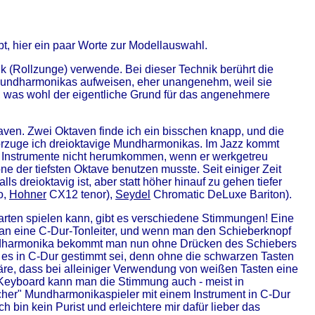
t, hier ein paar Worte zur Modellauswahl.
k (Rollzunge) verwende. Bei dieser Technik berührt die
 Mundharmonikas aufweisen, eher unangenehm, weil sie
, was wohl der eigentliche Grund für das angenehmere
en. Zwei Oktaven finde ich ein bisschen knapp, und die
orzuge ich dreioktavige Mundharmonikas. Im Jazz kommt
e Instrumente nicht herumkommen, wenn er werkgetreu
ne der tiefsten Oktave benutzen musste. Seit einiger Zeit
dreioktavig ist, aber statt höher hinauf zu gehen tiefer
o,
Hohner
CX12 tenor),
Seydel
Chromatic DeLuxe Bariton).
arten spielen kann, gibt es verschiedene Stimmungen! Eine
 man eine C-Dur-Tonleiter, und wenn man den Schieberknopf
Mundharmonika bekommt man nun ohne Drücken des Schiebers
 es in C-Dur gestimmt sei, denn ohne die schwarzen Tasten
wäre, dass bei alleiniger Verwendung von weißen Tasten eine
n Keyboard kann man die Stimmung auch - meist in
scher" Mundharmonikaspieler mit einem Instrument in C-Dur
bin kein Purist und erleichtere mir dafür lieber das