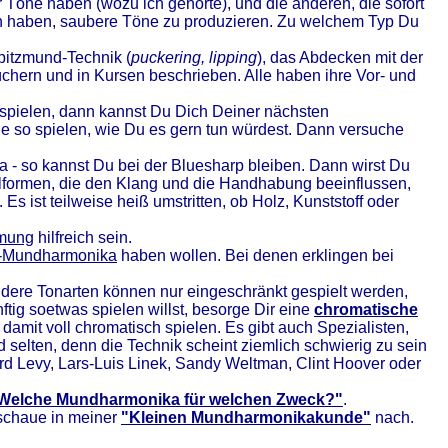
Töne haben (wozu ich gehörte), und die anderen, die sofort
en haben, saubere Töne zu produzieren. Zu welchem Typ Du
Spitzmund-Technik (
puckering, lipping
), das Abdecken mit der
chern und in Kursen beschrieben. Alle haben ihre Vor- und
 spielen, dann kannst Du Dich Deiner nächsten
ie so spielen, wie Du es gern tun würdest. Dann versuche
 - so kannst Du bei der Bluesharp bleiben. Dann wirst Du
lformen, die den Klang und die Handhabung beeinflussen,
. Es ist teilweise heiß umstritten, ob Holz, Kunststoff oder
mmung
hilfreich sein.
o-Mundharmonika
haben wollen. Bei denen erklingen bei
andere Tonarten können nur eingeschränkt gespielt werden,
tig soetwas spielen willst, besorge Dir eine
chromatische
amit voll chromatisch spielen. Es gibt auch Spezialisten,
nd selten, denn die Technik scheint ziemlich schwierig zu sein
ard Levy, Lars-Luis Linek, Sandy Weltman, Clint Hoover oder
Welche Mundharmonika für welchen Zweck?"
.
schaue in meiner
"Kleinen Mundharmonikakunde"
nach.