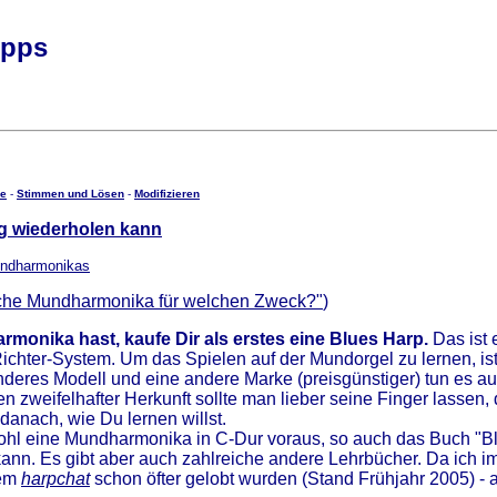
ipps
ge
-
Stimmen und Lösen
-
Modifizieren
ug wiederholen kann
undharmonikas
che Mundharmonika für welchen Zweck?"
)
onika hast, kaufe Dir als erstes eine Blues Harp.
Das ist 
hter-System. Um das Spielen auf der Mundorgel zu lernen, ist s
nderes Modell und eine andere Marke (preisgünstiger) tun es a
en zweifelhafter Herkunft sollte man lieber seine Finger lassen, 
 danach, wie Du lernen willst.
hl eine Mundharmonika in C-Dur voraus, so auch das Buch "Bl
nn. Es gibt aber auch zahlreiche andere Lehrbücher. Da ich im
em
harpchat
schon öfter gelobt wurden (Stand Frühjahr 2005) -