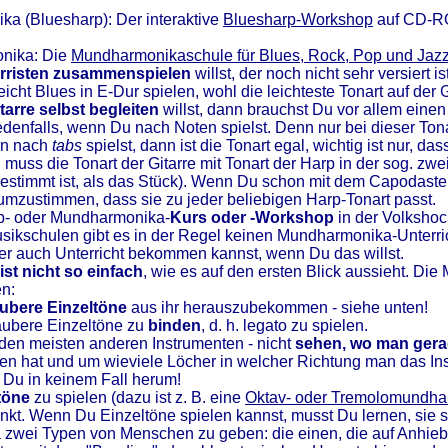
ka (Bluesharp): Der interaktive
Bluesharp-Workshop
auf CD-RO
nika: Die
Mundharmonikaschule für Blues, Rock, Pop und Jaz
arristen zusammenspielen
willst, der noch nicht sehr versiert i
cht Blues in E-Dur spielen, wohl die leichteste Tonart auf der G
tarre selbst begleiten
willst, dann brauchst Du vor allem einen
edenfalls, wenn Du nach Noten spielst. Denn nur bei dieser Tona
rn nach
tabs
spielst, dann ist die Tonart egal, wichtig ist nur, da
muss die Tonart der Gitarre mit Tonart der Harp in der sog. zw
gestimmt ist, als das Stück). Wenn Du schon mit dem Capodaster 
o umzustimmen, dass sie zu jeder beliebigen Harp-Tonart passt.
p- oder Mundharmonika-
Kurs oder -Workshop
in der Volkshoc
Musikschulen gibt es in der Regel keinen Mundharmonika-Unter
her auch Unterricht bekommen kannst, wenn Du das willst.
ist nicht so einfach
, wie es auf den ersten Blick aussieht. Di
en:
ubere Einzeltöne
aus ihr herauszubekommen - siehe unten!
saubere Einzeltöne zu
binden
, d. h. legato zu spielen.
den meisten anderen Instrumenten - nicht
sehen, wo man gerad
n hat und um wieviele Löcher in welcher Richtung man das Ins
Du in keinem Fall herum!
töne
zu spielen (dazu ist z. B. eine
Oktav- oder Tremolomundha
enkt. Wenn Du Einzeltöne spielen kannst, musst Du lernen, sie sa
 zwei Typen von Menschen zu geben: die einen, die auf Anhieb