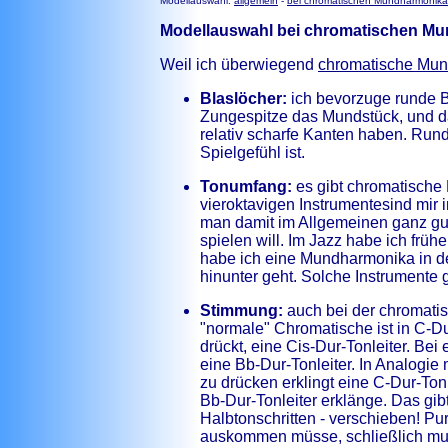
Modellauswahl:
allgemein
-
bei chromatischen Mundharmonika
Modellauswahl bei chromatischen M
Weil ich überwiegend
chromatische Mu
Blaslöcher:
ich bevorzuge runde Bl
Zungespitze das Mundstück, und d
relativ scharfe Kanten haben. Run
Spielgefühl ist.
Tonumfang:
es gibt chromatische
vieroktavigen Instrumentesind mi
man damit im Allgemeinen ganz gut
spielen will. Im Jazz habe ich früh
habe ich eine Mundharmonika in der
hinunter geht. Solche Instrumente 
Stimmung:
auch bei der chromatis
"normale" Chromatische ist in C-D
drückt, eine Cis-Dur-Tonleiter. 
eine Bb-Dur-Tonleiter. In Analogi
zu drücken erklingt eine C-Dur-Ton
Bb-Dur-Tonleiter erklänge. Das gi
Halbtonschritten - verschieben! Pu
auskommen müsse, schließlich muss 