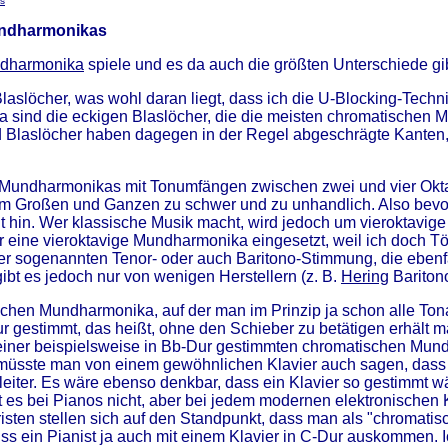
s
undharmonikas
ndharmonika
spiele und es da auch die größten Unterschiede gib
aslöcher, was wohl daran liegt, dass ich die U-Blocking-Techni
a sind die eckigen Blaslöcher, die die meisten chromatischen
d Blaslöcher haben dagegen in der Regel abgeschrägte Kanten
 Mundharmonikas mit Tonumfängen zwischen zwei und vier Oktav
r im Großen und Ganzen zu schwer und zu unhandlich. Also bev
 hin. Wer klassische Musik macht, wird jedoch um vieroktavig
er eine vieroktavige Mundharmonika eingesetzt, weil ich doch Tö
 sogenannten Tenor- oder auch Baritono-Stimmung, die ebenfalls 
gibt es jedoch nur von wenigen Herstellern (z. B.
Hering
Bariton
chen Mundharmonika, auf der man im Prinzip ja schon alle Ton
ur gestimmt, das heißt, ohne den Schieber zu betätigen erhält
Bei einer beispielsweise in Bb-Dur gestimmten chromatischen 
e müsste man von einem gewöhnlichen Klavier auch sagen, dass
leiter. Es wäre ebenso denkbar, dass ein Klavier so gestimmt 
bt es bei Pianos nicht, aber bei jedem modernen elektronische
risten stellen sich auf den Standpunkt, dass man als "chromati
ein Pianist ja auch mit einem Klavier in C-Dur auskommen. Ich 