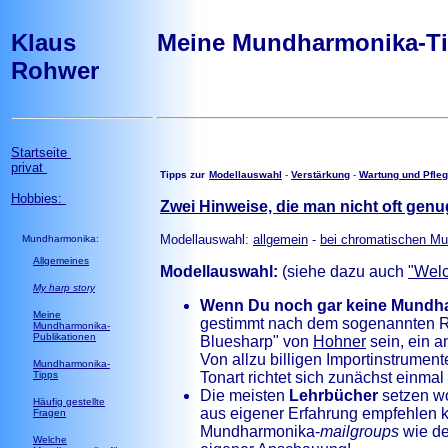
Klaus
Meine Mundharmonika-T
Rohwer
Startseite
privat
Tipps zur
Modellauswahl
-
Verstärkung
-
Wartung und Pfle
Hobbies:
Zwei Hinweise, die man nicht oft gen
Modellauswahl:
allgemein
-
bei chromatischen M
Mundharmonika:
Allgemeines
Modellauswahl:
(siehe dazu auch
"Wel
My harp story
Wenn Du noch gar keine Mundharm
Meine
gestimmt nach dem sogenannten Ric
Mundharmonika-
Publikationen
Bluesharp" von
Hohner
sein, ein a
Von allzu billigen Importinstrument
Mundharmonika-
Tipps
Tonart richtet sich zunächst einmal
Die meisten
Lehrbücher
setzen wo
Häufig gestellte
aus eigener Erfahrung empfehlen ka
Fragen
Mundharmonika-
mailgroups
wie d
Welche